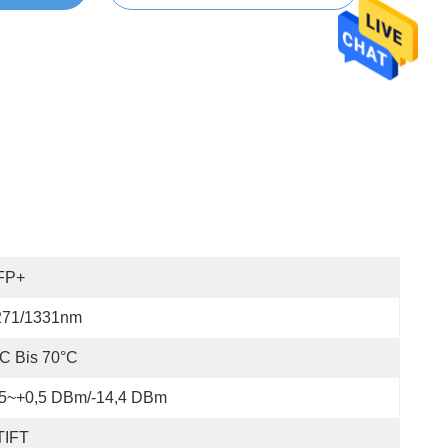
FP+
271/1331nm
C Bis 70°C
15~+0,5 DBm/-14,4 DBm
TIFT