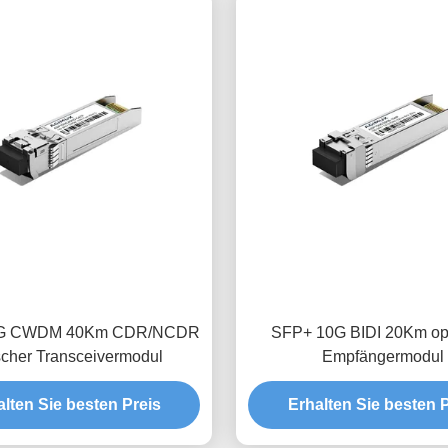
0G CWDM 40Km CDR/NCDR
SFP+ 10G BIDI 20Km opt
scher Transceivermodul
Empfängermodul
alten Sie besten Preis
Erhalten Sie besten P