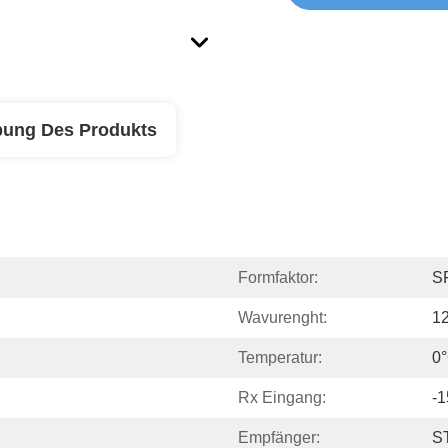
bung Des Produkts
Formfaktor:
S
Wavurenght:
1
Temperatur:
0°
Rx Eingang:
-
Empfänger:
S