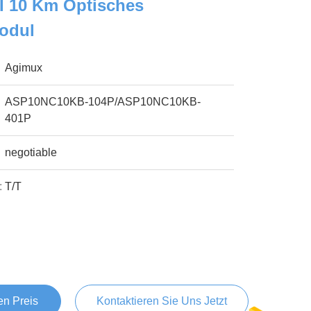
I 10 Km Optisches
Modul
Agimux
ASP10NC10KB-104P/ASP10NC10KB-
401P
negotiable
:
T/T
en Preis
Kontaktieren Sie Uns Jetzt