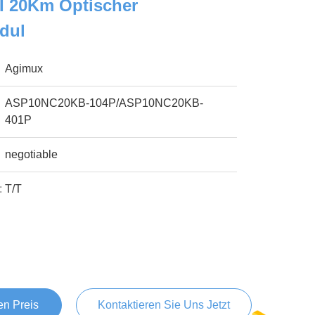
I 20Km Optischer
dul
Agimux
ASP10NC20KB-104P/ASP10NC20KB-
401P
negotiable
:
T/T
en Preis
Kontaktieren Sie Uns Jetzt