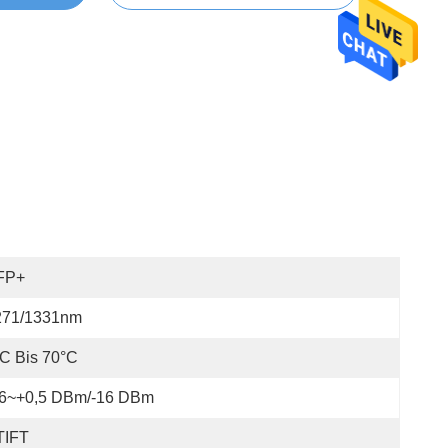
FP+
271/1331nm
C Bis 70°C
16~+0,5 DBm/-16 DBm
TIFT