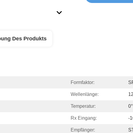
bung Des Produkts
Formfaktor:
S
Wellenlänge:
1
Temperatur:
0°
Rx Eingang:
-
Empfänger:
S