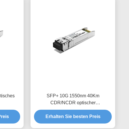
tisches
SFP+ 10G 1550nm 40Km
l
CDR/NCDR optischer
Empfängermodul
reis
Erhalten Sie besten Preis