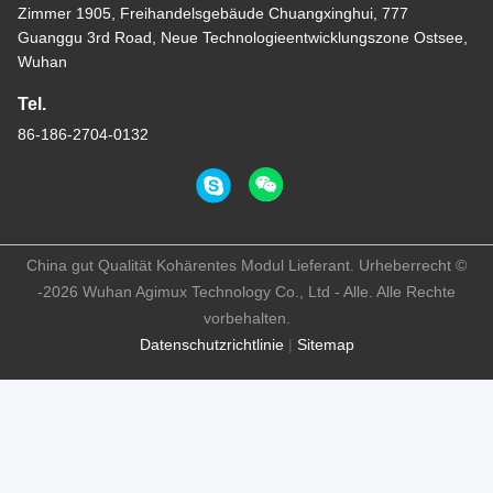
Zimmer 1905, Freihandelsgebäude Chuangxinghui, 777
Guanggu 3rd Road, Neue Technologieentwicklungszone Ostsee,
Wuhan
Tel.
86-186-2704-0132
China gut Qualität Kohärentes Modul Lieferant. Urheberrecht ©
-2026 Wuhan Agimux Technology Co., Ltd - Alle. Alle Rechte
vorbehalten.
Datenschutzrichtlinie
|
Sitemap