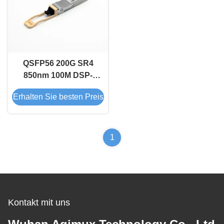
QSFP56 200G SR4
850nm 100M DSP-
Optischer
Erhalten Sie besten Preis
Transceivermodul
1
Kontakt mit uns